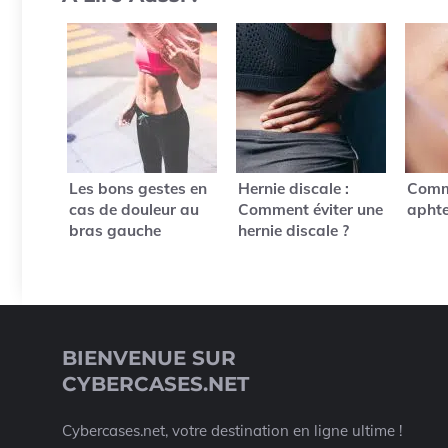
Les bons gestes en
Hernie discale :
Comm
cas de douleur au
Comment éviter une
aphte
bras gauche
hernie discale ?
BIENVENUE SUR
CYBERCASES.NET
Cybercases.net, votre destination en ligne ultime !