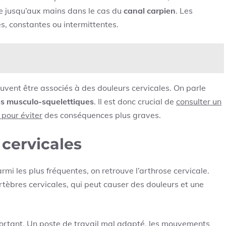
e jusqu’aux mains dans le cas du
canal carpien
. Les
s, constantes ou intermittentes.
uvent être associés à des douleurs cervicales. On parle
es musculo-squelettiques
. Il est donc crucial de
consulter un
pour éviter
des conséquences plus graves.
 cervicales
rmi les plus fréquentes, on retrouve l’arthrose cervicale.
ertèbres cervicales, qui peut causer des douleurs et une
important. Un poste de travail mal adapté, les mouvements