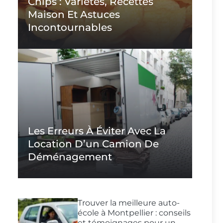
Chips : Variétés, Recettes
Maison Et Astuces
Incontournables
Les Erreurs À Éviter Avec La
Location D’un Camion De
Déménagement
Trouver la meilleure auto-
école à Montpellier : conseils
et témoignages pour un