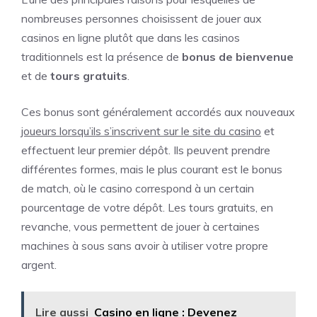
nombreuses personnes choisissent de jouer aux
casinos en ligne plutôt que dans les casinos
traditionnels est la présence de
bonus de bienvenue
et de
tours gratuits
.
Ces bonus sont généralement accordés aux nouveaux
joueurs lorsqu’ils s’inscrivent sur le site du casino
et
effectuent leur premier dépôt. Ils peuvent prendre
différentes formes, mais le plus courant est le bonus
de match, où le casino correspond à un certain
pourcentage de votre dépôt. Les tours gratuits, en
revanche, vous permettent de jouer à certaines
machines à sous sans avoir à utiliser votre propre
argent.
Lire aussi
Casino en ligne : Devenez