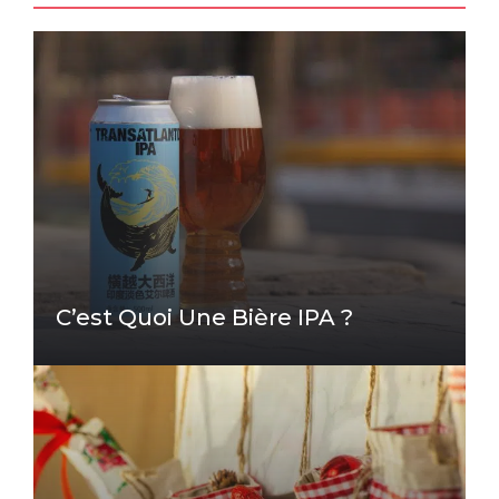
C’est Quoi Une Bière IPA ?