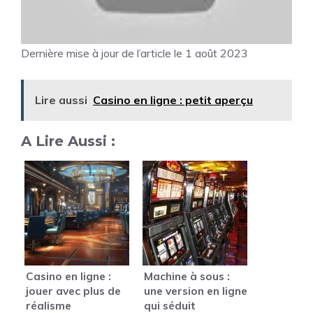
Dernière mise à jour de l’article le 1 août 2023
Lire aussi
Casino en ligne : petit aperçu
A Lire Aussi :
Casino en ligne :
Machine à sous :
jouer avec plus de
une version en ligne
réalisme
qui séduit