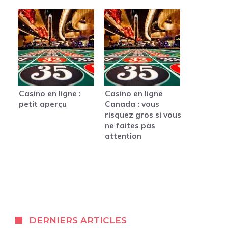
Casino en ligne :
Casino en ligne
petit aperçu
Canada : vous
risquez gros si vous
ne faites pas
attention
DERNIERS ARTICLES