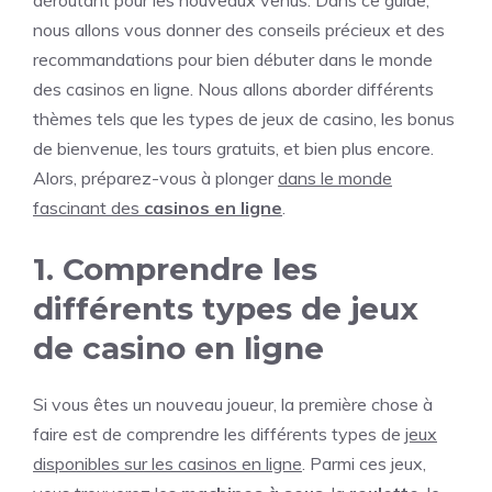
déroutant pour les nouveaux venus. Dans ce guide,
nous allons vous donner des conseils précieux et des
recommandations pour bien débuter dans le monde
des casinos en ligne. Nous allons aborder différents
thèmes tels que les types de jeux de casino, les bonus
de bienvenue, les tours gratuits, et bien plus encore.
Alors, préparez-vous à plonger
dans le monde
fascinant des
casinos en ligne
.
1. Comprendre les
différents types de jeux
de casino en ligne
Si vous êtes un nouveau joueur, la première chose à
faire est de comprendre les différents types de
jeux
disponibles sur les casinos en ligne
. Parmi ces jeux,