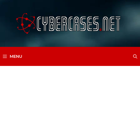
Aller
au
contenu
MENU