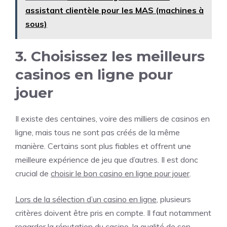
assistant clientèle pour les MAS (machines à
sous)
3. Choisissez les meilleurs
casinos en ligne pour
jouer
Il existe des centaines, voire des milliers de casinos en
ligne, mais tous ne sont pas créés de la même
manière. Certains sont plus fiables et offrent une
meilleure expérience de jeu que d’autres. Il est donc
crucial de
choisir le bon casino en ligne pour jouer
.
Lors de la sélection d’un casino en ligne
, plusieurs
critères doivent être pris en compte. Il faut notamment
regarder la réputation du casino, la qualité de son