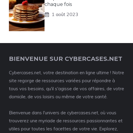
chaque fois
1 août 2023
BIENVENUE SUR CYBERCASES.NET
Cybercases.net, votre destination en ligne ultime ! Notre
site regorge de ressources variées pour répondre à
tous vos besoins, qu'il s'agisse de vos affaires, de votre
domicile, de vos loisirs ou même de votre santé.
Bienvenue dans l'univers de cybercases.net, où vous
trouverez une myriade de ressources passionnantes et
utiles pour toutes les facettes de votre vie. Explorez,