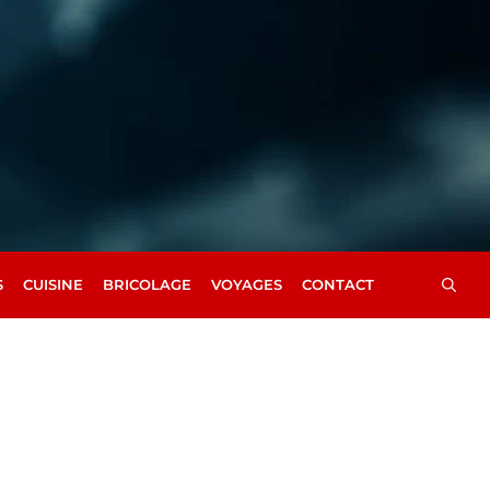
S
CUISINE
BRICOLAGE
VOYAGES
CONTACT