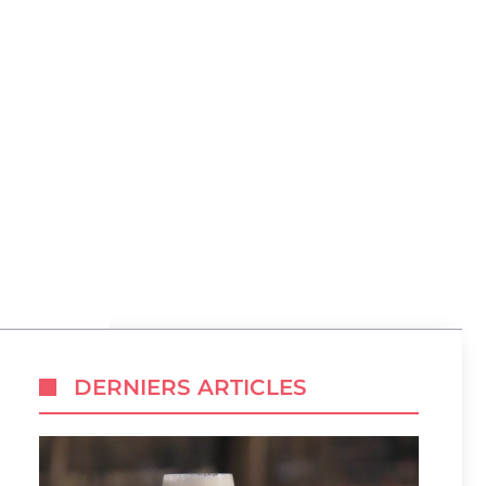
DERNIERS ARTICLES