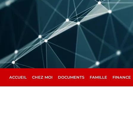
Aller
au
contenu
ACCUEIL
CHEZ MOI
DOCUMENTS
FAMILLE
FINANCE