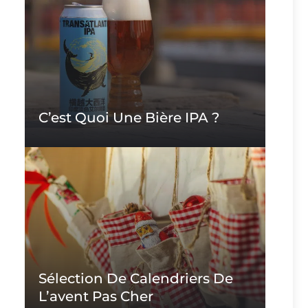
C’est Quoi Une Bière IPA ?
Sélection De Calendriers De
L’avent Pas Cher