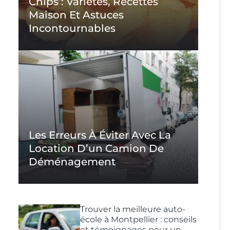
Chips : Variétés, Recettes
Maison Et Astuces
Incontournables
Les Erreurs À Éviter Avec La
Location D’un Camion De
Déménagement
Trouver la meilleure auto-
école à Montpellier : conseils
et témoignages pour un