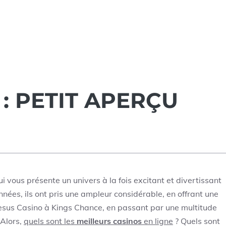
 : PETIT APERÇU
i vous présente un univers à la fois excitant et divertissant
années, ils ont pris une ampleur considérable, en offrant une
resus Casino à Kings Chance, en passant par une multitude
 Alors,
quels sont les
meilleurs casinos
en ligne
? Quels sont