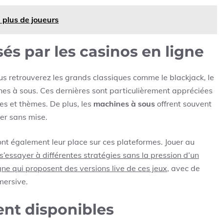
n plus de joueurs
sés par les casinos en ligne
us retrouverez les grands classiques comme le blackjack, le
nes à sous. Ces dernières sont particulièrement appréciées
mes et thèmes. De plus, les
machines à sous
offrent souvent
uer sans mise.
ont également leur place sur ces plateformes. Jouer au
e s’essayer à différentes stratégies sans la pression d’un
ne qui proposent des versions live de ces jeux
, avec de
mersive.
nt disponibles