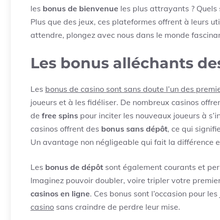
les
bonus de bienvenue
les plus attrayants ? Quels 
Plus que des jeux, ces plateformes offrent à leurs ut
attendre, plongez avec nous dans le monde fascinan
Les bonus alléchants des
Les
bonus de casino sont sans doute l’un des premie
joueurs et à les fidéliser. De nombreux casinos offre
de
free spins
pour inciter les nouveaux joueurs à s’in
casinos offrent des
bonus sans dépôt
, ce qui signi
Un avantage non négligeable qui fait la différence e
Les
bonus de dépôt
sont également courants et per
Imaginez pouvoir doubler, voire tripler votre premie
casinos en ligne
. Ces bonus sont l’occasion pour les
casino
sans craindre de perdre leur mise.