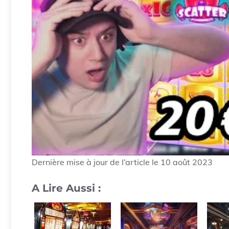
Dernière mise à jour de l’article le 10 août 2023
A Lire Aussi :