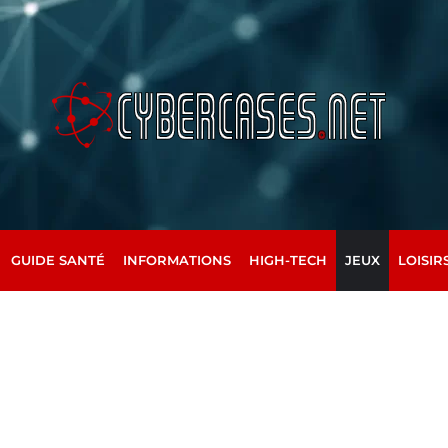
GUIDE SANTÉ
INFORMATIONS
HIGH-TECH
JEUX
LOISIR