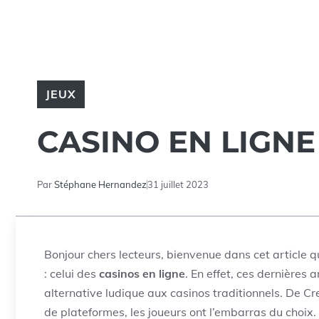
JEUX
CASINO EN LIGNE
Par
Stéphane Hernandez
31 juillet 2023
Bonjour chers lecteurs, bienvenue dans cet article qu
: celui des
casinos en ligne
. En effet, ces dernières 
alternative ludique aux casinos traditionnels. De C
de plateformes, les joueurs ont l’embarras du choix.