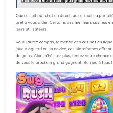
Lire aussi
Casino en ligne : quelques bonnes as
Que ce soit par chat en direct, par e-mail ou par télé
prêt à vous aider. Certains des
meilleurs casinos en
leurs utilisateurs.
Vous l’aurez compris, le monde des
casinos en ligne
joueur aguerri ou un novice, ces plateformes offrent 
de gains. Alors n’hésitez plus, tentez votre chance 
de vous le prochain grand gagnant. Bon jeu à tous !