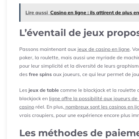
Lire aussi
Casino en ligne : ils attirent de plus e
L’éventail de jeux propo
Passons maintenant aux
jeux de casino en ligne
. Vo
poker, la roulette, mais aussi une myriade de machi
pour leur simplicité et la diversité de leurs graphis
des
free spins
aux joueurs, ce qui leur permet de jo
Les
jeux de table
comme le blackjack et la roulette 
blackjack en
ligne offre la possibilité aux joueurs d
casino
réel. En plus,
nombreux sont les casinos en lig
vrais croupiers, pour une expérience encore plus im
Les méthodes de paieme