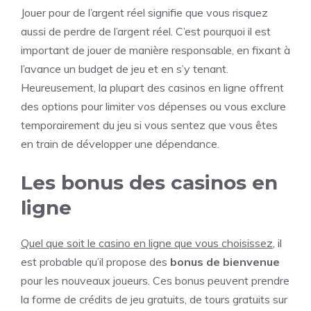
Jouer pour de l’argent réel signifie que vous risquez
aussi de perdre de l’argent réel. C’est pourquoi il est
important de jouer de manière responsable, en fixant à
l’avance un budget de jeu et en s’y tenant.
Heureusement, la plupart des casinos en ligne offrent
des options pour limiter vos dépenses ou vous exclure
temporairement du jeu si vous sentez que vous êtes
en train de développer une dépendance.
Les bonus des casinos en
ligne
Quel que soit le casino en ligne que vous choisissez
, il
est probable qu’il propose des
bonus de bienvenue
pour les nouveaux joueurs. Ces bonus peuvent prendre
la forme de crédits de jeu gratuits, de tours gratuits sur