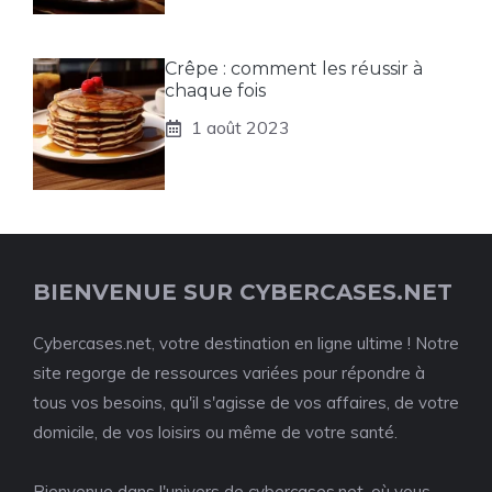
Crêpe : comment les réussir à
chaque fois
1 août 2023
BIENVENUE SUR CYBERCASES.NET
Cybercases.net, votre destination en ligne ultime ! Notre
site regorge de ressources variées pour répondre à
tous vos besoins, qu'il s'agisse de vos affaires, de votre
domicile, de vos loisirs ou même de votre santé.
Bienvenue dans l'univers de cybercases.net, où vous