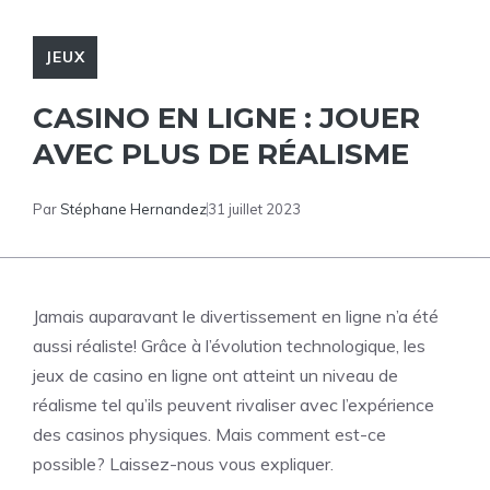
JEUX
CASINO EN LIGNE : JOUER
AVEC PLUS DE RÉALISME
Par
Stéphane Hernandez
31 juillet 2023
Jamais auparavant le divertissement en ligne n’a été
aussi réaliste! Grâce à l’évolution technologique, les
jeux de casino en ligne ont atteint un niveau de
réalisme tel qu’ils peuvent rivaliser avec l’expérience
des casinos physiques. Mais comment est-ce
possible? Laissez-nous vous expliquer.