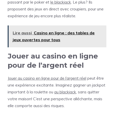
passant par le poker et
le blackjack
. Le plus? Ils
proposent des jeux en direct avec croupiers, pour une
expérience de jeu encore plus réaliste.
Lire aussi
Casino en ligne : des tables de
jeux ouvertes pour tous
Jouer au casino en ligne
pour de l’argent réel
Jouer au casino en ligne pour de l’argent réel
peut être
une expérience excitante. Imaginez gagner un jackpot
important à la roulette ou
au blackjack
, sans quitter
votre maison! C’est une perspective alléchante, mais
elle comporte aussi des risques.