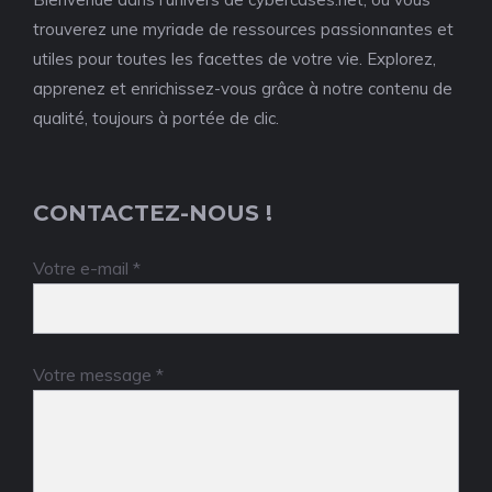
trouverez une myriade de ressources passionnantes et
utiles pour toutes les facettes de votre vie. Explorez,
apprenez et enrichissez-vous grâce à notre contenu de
qualité, toujours à portée de clic.
CONTACTEZ-NOUS !
Votre e-mail *
Votre message *