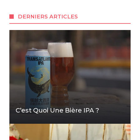
DERNIERS ARTICLES
C’est Quoi Une Bière IPA ?