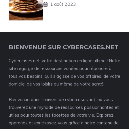
1 août 2023
BIENVENUE SUR CYBERCASES.NET
Cybercases.net, votre destination en ligne ultime ! Notre
site regorge de ressources variées pour répondre à
tous vos besoins, qu'il s'agisse de vos affaires, de votre
domicile, de vos loisirs ou même de votre santé.
Bienvenue dans l'univers de cybercases.net, où vous
trouverez une myriade de ressources passionnantes et
utiles pour toutes les facettes de votre vie. Explorez,
apprenez et enrichissez-vous grâce à notre contenu de