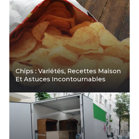
Chips : Variétés, Recettes Maison
Et Astuces Incontournables