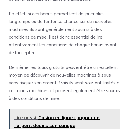
En effet, si ces bonus permettent de jouer plus
longtemps ou de tenter sa chance sur de nouvelles
machines, ils sont généralement soumis à des
conditions de mise. Il est donc essentiel de lire
attentivement les conditions de chaque bonus avant
de l’accepter.
De même, les tours gratuits peuvent être un excellent
moyen de découvrir de nouvelles machines à sous
sans risquer son argent. Mais ils sont souvent limités à
certaines machines et peuvent également être soumis
à des conditions de mise.
Lire aussi
Casino en ligne : gagner de
l’argent depuis son canapé