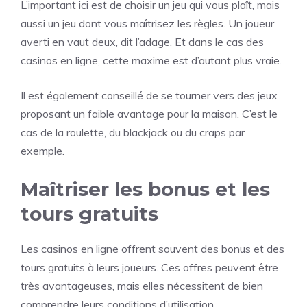
L’important ici est de choisir un jeu qui vous plaît, mais
aussi un jeu dont vous maîtrisez les règles. Un joueur
averti en vaut deux, dit l’adage. Et dans le cas des
casinos en ligne, cette maxime est d’autant plus vraie.
Il est également conseillé de se tourner vers des jeux
proposant un faible avantage pour la maison. C’est le
cas de la roulette, du blackjack ou du craps par
exemple.
Maîtriser les bonus et les
tours gratuits
Les casinos en
ligne offrent souvent des bonus
et des
tours gratuits à leurs joueurs. Ces offres peuvent être
très avantageuses, mais elles nécessitent de bien
comprendre leurs conditions d’utilisation.