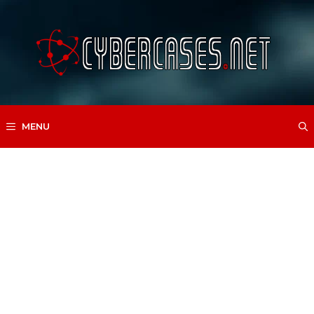
Aller
au
contenu
MENU