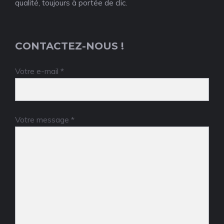
qualité, toujours à portée de clic.
CONTACTEZ-NOUS !
Votre e-mail *
Votre message *