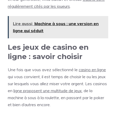
régulièrement cités par les joueurs
.
Lire aussi
Machine à sous : une version en
ligne qui séduit
Les jeux de casino en
ligne : savoir choisir
Une fois que vous avez sélectionné le
casino en ligne
qui vous convient, il est temps de choisir le ou les jeux
sur lesquels vous allez miser votre argent. Les casinos
en
ligne proposent une multitude de jeux
, de la
machine à sous à la roulette, en passant par le poker
et bien d’autres encore.