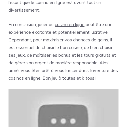
l’esprit que le casino en ligne est avant tout un
divertissement.
En conclusion, jouer au
casino en ligne
peut être une
expérience excitante et potentiellement lucrative.
Cependant, pour maximiser vos chances de gains, il
est essentiel de choisir le bon casino, de bien choisir
ses jeux, de maîtriser les bonus et les tours gratuits et
de gérer son argent de manière responsable. Ainsi
armé, vous êtes prêt à vous lancer dans l’aventure des
casinos en ligne. Bon jeu à toutes et à tous !