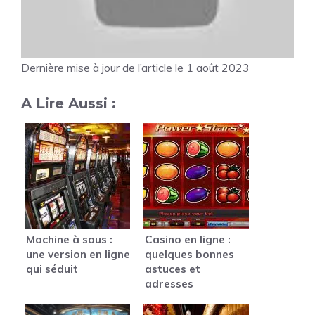
Dernière mise à jour de l’article le 1 août 2023
A Lire Aussi :
Machine à sous :
Casino en ligne :
une version en ligne
quelques bonnes
qui séduit
astuces et
adresses