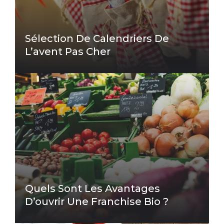
Sélection De Calendriers De
L’avent Pas Cher
Quels Sont Les Avantages
D’ouvrir Une Franchise Bio ?